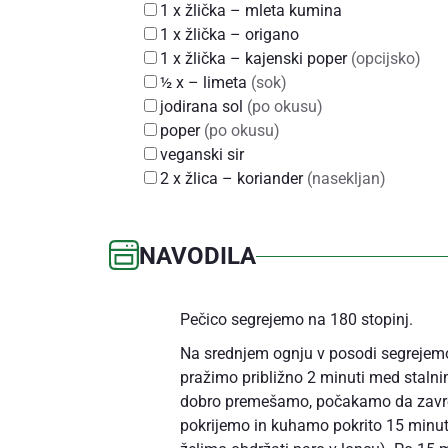
1
x
žlička
– mleta kumina
1
x
žlička
– origano
1
x
žlička
– kajenski poper
(opcijsko)
½
x
– limeta
(sok)
jodirana sol
(po okusu)
poper
(po okusu)
veganski sir
2
x
žlica
– koriander
(nasekljan)
NAVODILA
Pečico segrejemo na 180 stopinj.
Na srednjem ognju v posodi segrejemo
pražimo približno 2 minuti med stal
dobro premešamo, počakamo da zavre
pokrijemo in kuhamo pokrito 15 minut 