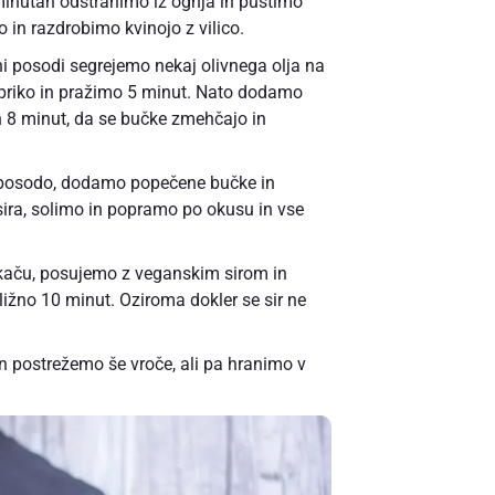
minutah odstranimo iz ognja in pustimo
o in razdrobimo kvinojo z vilico.
i posodi segrejemo nekaj olivnega olja na
priko in pražimo 5 minut. Nato dodamo
h 8 minut, da se bučke zmehčajo in
o posodo, dodamo popečene bučke in
sira, solimo in popramo po okusu in vse
aču, posujemo z veganskim sirom in
ližno 10 minut. Oziroma dokler se sir ne
 postrežemo še vroče, ali pa hranimo v