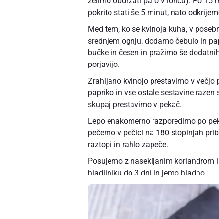
želimo obdržati paro v loncu). Po 15 
pokrito stati še 5 minut, nato odkrijem
Med tem, ko se kvinoja kuha, v posebn
srednjem ognju, dodamo čebulo in pa
bučke in česen in pražimo še dodatni
porjavijo.
Zrahljano kvinojo prestavimo v večj
papriko in vse ostale sestavine razen 
skupaj prestavimo v pekač.
Lepo enakomerno razporedimo po pek
pečemo v pečici na 180 stopinjah prib
raztopi in rahlo zapeče.
Posujemo z nasekljanim koriandrom in
hladilniku do 3 dni in jemo hladno.