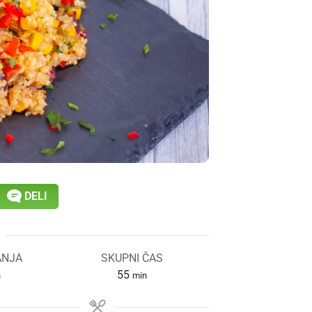
DELI
ANJA
SKUPNI ČAS
55
n
min