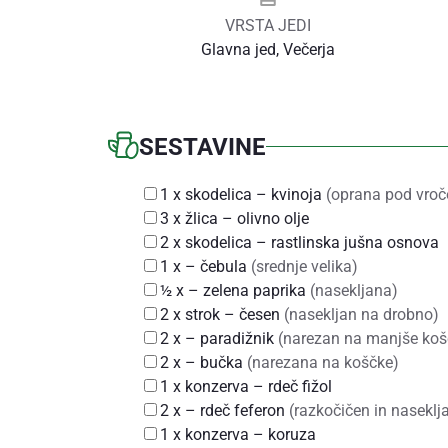
VRSTA JEDI
Glavna jed, Večerja
SESTAVINE
1
x
skodelica
– kvinoja
(oprana pod vroč
3
x
žlica
– olivno olje
2
x
skodelica
– rastlinska jušna osnova
1
x
– čebula
(srednje velika)
½
x
– zelena paprika
(nasekljana)
2
x
strok
– česen
(nasekljan na drobno)
2
x
– paradižnik
(narezan na manjše koš
2
x
– bučka
(narezana na koščke)
1
x
konzerva
– rdeč fižol
2
x
– rdeč feferon
(razkočičen in naseklj
1
x
konzerva
– koruza