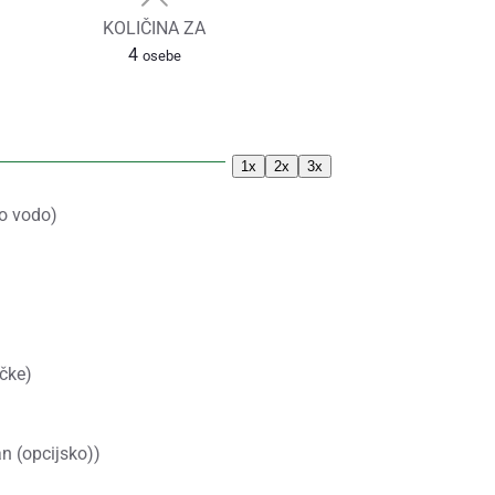
KOLIČINA ZA
4
osebe
1x
2x
3x
o vodo)
čke)
an (opcijsko))