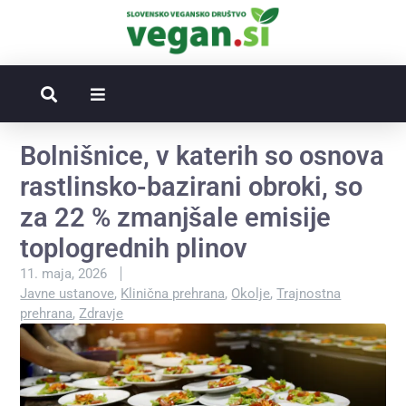
Bolnišnice, v katerih so osnova
rastlinsko-bazirani obroki, so
za 22 % zmanjšale emisije
toplogrednih plinov
11. maja, 2026
Javne ustanove
,
Klinična prehrana
,
Okolje
,
Trajnostna
prehrana
,
Zdravje