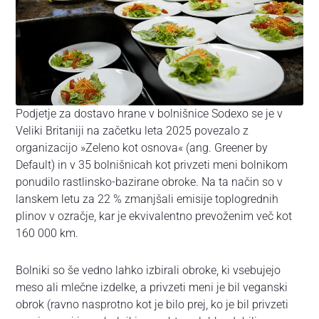
Podjetje za dostavo hrane v bolnišnice Sodexo se je v
Veliki Britaniji na začetku leta 2025 povezalo z
organizacijo »Zeleno kot osnova« (ang. Greener by
Default) in v 35 bolnišnicah kot privzeti meni bolnikom
ponudilo rastlinsko-bazirane obroke. Na ta način so v
lanskem letu za 22 % zmanjšali emisije toplogrednih
plinov v ozračje, kar je ekvivalentno prevoženim več kot
160 000 km.
Bolniki so še vedno lahko izbirali obroke, ki vsebujejo
meso ali mlečne izdelke, a privzeti meni je bil veganski
obrok (ravno nasprotno kot je bilo prej, ko je bil privzeti