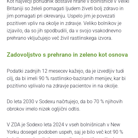
Kot največji ponudnik dostave hrane v bolnišnice v Veliki
Britaniji so želeli pomagati ljudem živeti bolj zdravo in
jim pomagati pri okrevanju. Uspelo jim je povezati
pozitiven vpliv na okolje in zdravje. Veliko bolnikov je
izjavilo, da so jih spodbudili, da v svojo vsakodnevno
prehrano vključujejo več živil rastlinskega izvora.
Zadovoljstvo s prehrano in zeleno kot osnova
Podatki zadnjih 12 mesecev kažejo, da je izvedljiv tudi
cilj, da bi imeli 90 % rastlinsko-baziranih menijev, kar bi
pozitivno vplivalo na zdravje pacientov in na okolje.
Do leta 2030 v Sodexu načrtujejo, da bo 70 % njihovih
obrokov imelo nizek ogljični odtis.
V ZDA je Sodexo leta 2024 v vseh bolnišnicah v New
Yorku dosegel podoben uspeh, saj je bilo več kot 90 %