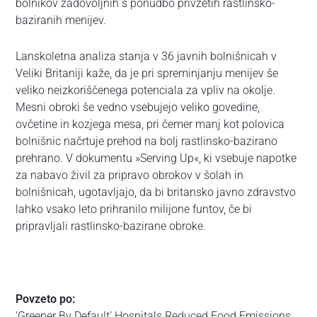
bolnikov zadovoljnih s ponudbo privzetih rastlinsko-
baziranih menijev.
Lanskoletna analiza stanja v 36 javnih bolnišnicah v
Veliki Britaniji kaže, da je pri spreminjanju menijev še
veliko neizkoriščenega potenciala za vpliv na okolje.
Mesni obroki še vedno vsebujejo veliko govedine,
ovčetine in kozjega mesa, pri čemer manj kot polovica
bolnišnic načrtuje prehod na bolj rastlinsko-bazirano
prehrano. V dokumentu »Serving Up«, ki vsebuje napotke
za nabavo živil za pripravo obrokov v šolah in
bolnišnicah, ugotavljajo, da bi britansko javno zdravstvo
lahko vsako leto prihranilo milijone funtov, če bi
pripravljali rastlinsko-bazirane obroke.
Povzeto po:
‘Greener By Default’ Hospitals Reduced Food Emissions