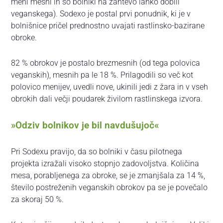
meni mesni in so bolniki na zahtevo lahko dobili
veganskega). Sodexo je postal prvi ponudnik, ki je v
bolnišnice pričel prednostno uvajati rastlinsko-bazirane
obroke.
82 % obrokov je postalo brezmesnih (od tega polovica
veganskih), mesnih pa le 18 %. Prilagodili so več kot
polovico menijev, uvedli nove, ukinili jedi z žara in v vseh
obrokih dali večji poudarek živilom rastlinskega izvora.
»Odziv bolnikov je bil navdušujoč«
Pri Sodexu pravijo, da so bolniki v času pilotnega
projekta izražali visoko stopnjo zadovoljstva. Količina
mesa, porabljenega za obroke, se je zmanjšala za 14 %,
število postreženih veganskih obrokov pa se je povečalo
za skoraj 50 %.