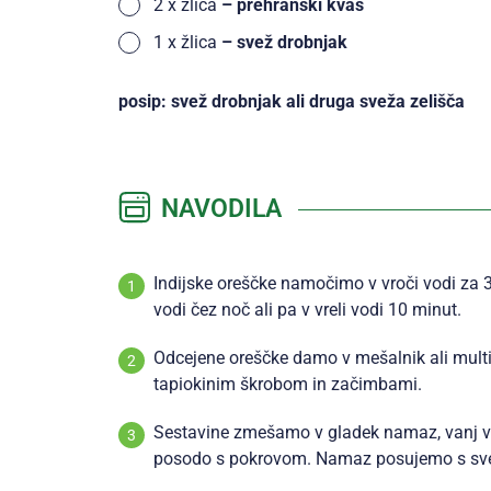
2
x
žlica
– prehranski kvas
1
x
žlica
– svež drobnjak
posip: svež drobnjak ali druga sveža zelišča
NAVODILA
Indijske oreščke namočimo v vroči vodi za 
vodi čez noč ali pa v vreli vodi 10 minut.
Odcejene oreščke damo v mešalnik ali multi
tapiokinim škrobom in začimbami.
Sestavine zmešamo v gladek namaz, vanj v
posodo s pokrovom. Namaz posujemo s svežim