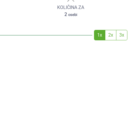
KOLIČINA ZA
2
osebi
1x
2x
3x