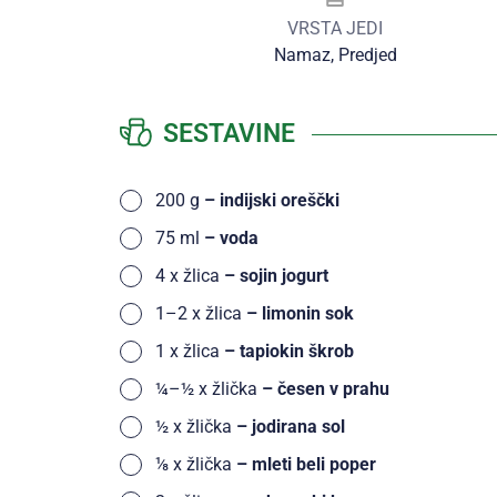
VRSTA JEDI
Namaz, Predjed
SESTAVINE
200
g
– indijski oreščki
75
ml
– voda
4
x
žlica
– sojin jogurt
1–2
x
žlica
– limonin sok
1
x
žlica
– tapiokin škrob
¼–½
x
žlička
– česen v prahu
½
x
žlička
– jodirana sol
⅛
x
žlička
– mleti beli poper