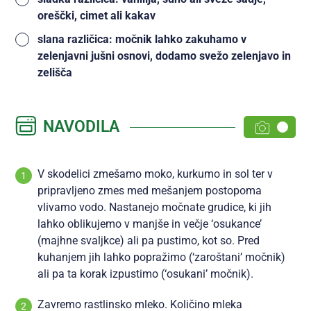
oreščki, cimet ali kakav
slana različica: močnik lahko zakuhamo v
zelenjavni jušni osnovi, dodamo svežo zelenjavo in
zelišča
NAVODILA
V skodelici zmešamo moko, kurkumo in sol ter v
pripravljeno zmes med mešanjem postopoma
vlivamo vodo. Nastanejo močnate grudice, ki jih
lahko oblikujemo v manjše in večje ‘osukance’
(majhne svaljkce) ali pa pustimo, kot so. Pred
kuhanjem jih lahko popražimo (‘zaroštani’ močnik)
ali pa ta korak izpustimo (‘osukani’ močnik).
Zavremo rastlinsko mleko. Količino mleka