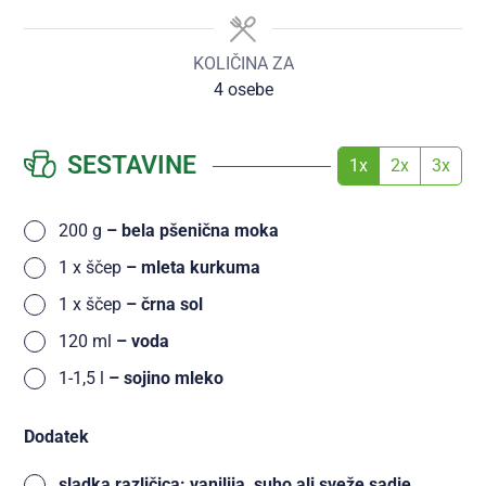
KOLIČINA ZA
4
osebe
SESTAVINE
1x
2x
3x
200
g
– bela pšenična moka
1
x
ščep
– mleta kurkuma
1
x
ščep
– črna sol
120
ml
– voda
1-1,5
l
– sojino mleko
Dodatek
sladka različica: vanilija, suho ali sveže sadje,