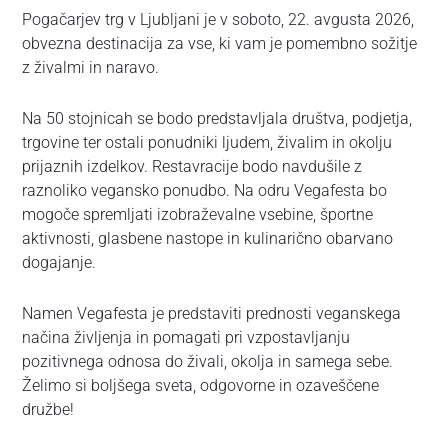
Pogačarjev trg v Ljubljani je v soboto, 22. avgusta 2026,
obvezna destinacija za vse, ki vam je pomembno sožitje
z živalmi in naravo.
Na 50 stojnicah se bodo predstavljala društva, podjetja,
trgovine ter ostali ponudniki ljudem, živalim in okolju
prijaznih izdelkov. Restavracije bodo navdušile z
raznoliko vegansko ponudbo. Na odru Vegafesta bo
mogoče spremljati izobraževalne vsebine, športne
aktivnosti, glasbene nastope in kulinarično obarvano
dogajanje.
Namen Vegafesta je predstaviti prednosti veganskega
načina življenja in pomagati pri vzpostavljanju
pozitivnega odnosa do živali, okolja in samega sebe.
Želimo si boljšega sveta, odgovorne in ozaveščene
družbe!