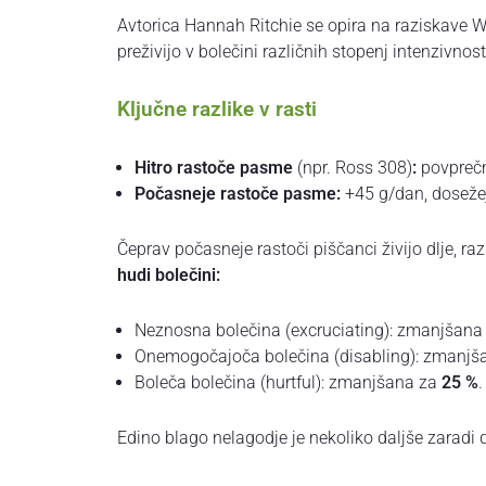
Avtorica Hannah Ritchie se opira na raziskave Welf
preživijo v bolečini različnih stopenj intenzivno
Ključne razlike v rasti
Hitro rastoče pasme
(npr. Ross 308)
:
povprečn
Počasneje rastoče pasme:
+45 g/dan, dosežej
Čeprav počasneje rastoči piščanci živijo dlje, ra
hudi bolečini:
Neznosna bolečina (excruciating): zmanjšana
Onemogočajoča bolečina (disabling): zmanjš
Boleča bolečina (hurtful): zmanjšana za
25 %
.
Edino blago nelagodje je nekoliko daljše zaradi d