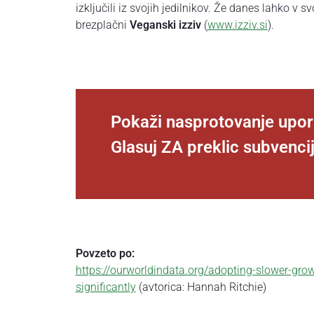
izključili iz svojih jedilnikov. Že danes lahko v sv
brezplačni
Veganski izziv
(
www.izziv.si
).
Pokaži nasprotovanje upor
Glasuj ZA preklic subvencij
Povzeto po:
https://ourworldindata.org/adopting-slower-gro
significantly
(avtorica: Hannah Ritchie)