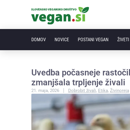
DOMOV
NOVICE
POSTANI VEGAN
ŽIVET
Uvedba počasneje rastoči
zmanjšala trpljenje živali
21. maja, 2026
Dobrobit živali
,
Etika
,
Živinoreja