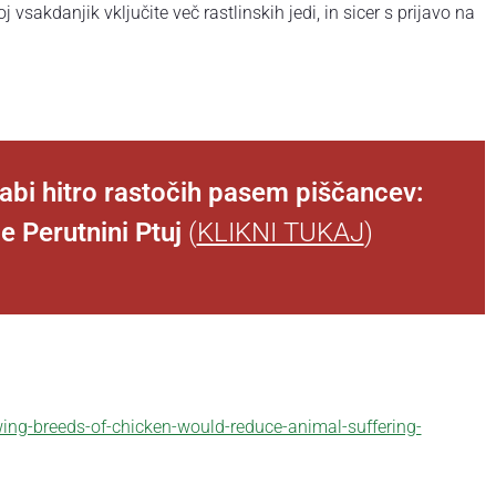
oj vsakdanjik vključite več rastlinskih jedi, in sicer s prijavo na
abi hitro rastočih pasem piščancev:
e Perutnini Ptuj
(
KLIKNI TUKAJ
)
wing-breeds-of-chicken-would-reduce-animal-suffering-