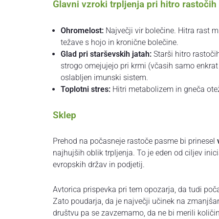
Glavni vzroki trpljenja pri hitro rastoči
Ohromelost:
Največji vir bolečine. Hitra rast m
težave s hojo in kronične bolečine.
Glad pri starševskih jatah:
Starši hitro rastoči
strogo omejujejo pri krmi (včasih samo enkrat 
oslabljen imunski sistem.
Toplotni stres:
Hitri metabolizem in gneča ote
Sklep
Prehod na počasneje rastoče pasme bi prinesel
najhujših oblik trpljenja. To je eden od ciljev inic
evropskih držav in podjetij.
Avtorica prispevka pri tem opozarja, da tudi poča
Zato poudarja, da je največji učinek na zmanjša
društvu pa se zavzemamo, da ne bi merili količine 