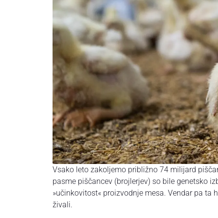
Vsako leto zakoljemo približno 74 milijard pišč
pasme piščancev (brojlerjev) so bile genetsko iz
»učinkovitost« proizvodnje mesa. Vendar pa ta hi
živali.