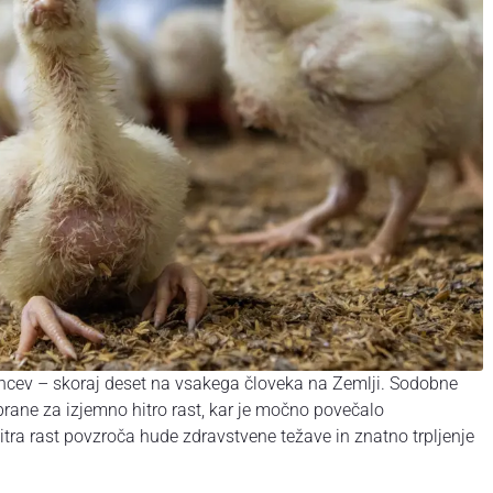
ancev – skoraj deset na vsakega človeka na Zemlji. Sodobne
brane za izjemno hitro rast, kar je močno povečalo
tra rast povzroča hude zdravstvene težave in znatno trpljenje