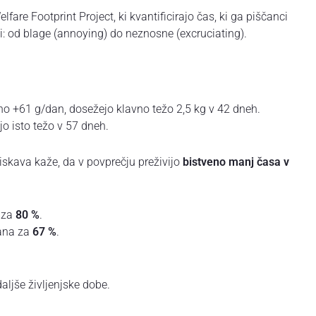
are Footprint Project, ki kvantificirajo čas, ki ga piščanci
sti: od blage (annoying) do neznosne (excruciating).
o +61 g/dan, dosežejo klavno težo 2,5 kg v 42 dneh.
o isto težo v 57 dneh.
ziskava kaže, da v povprečju preživijo
bistveno manj časa v
 za
80 %
.
ana za
67 %
.
aljše življenjske dobe.