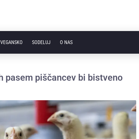
I VEGANSKO
SODELUJ
O NAS
h pasem piščancev bi bistveno