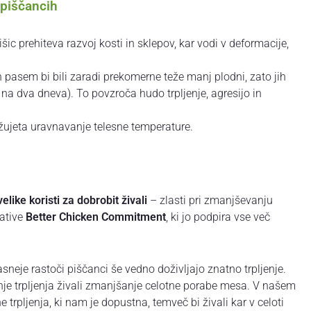
h piščancih
išic prehiteva razvoj kosti in sklepov, kar vodi v deformacije,
h pasem bi bili zaradi prekomerne teže manj plodni, zato jih
na dva dneva). To povzroča hudo trpljenje, agresijo in
žujeta uravnavanje telesne temperature.
velike koristi za dobrobit živali
– zlasti pri zmanjševanju
iative
Better Chicken Commitment
, ki jo podpira vse več
sneje rastoči piščanci še vedno doživljajo znatno trpljenje.
nje trpljenja živali zmanjšanje celotne porabe mesa. V našem
trpljenja, ki nam je dopustna, temveč bi živali kar v celoti